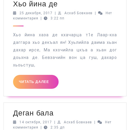
Хьо
Хьо йина де
йина
25
Асхаб
25 декабря, 2017
|
Асхаб Бовкаев
|
Нет
декабря,
Бовкаев
комментария
|
3:22 пп
де
2017
Хьо йина хаза де кхачарца т1е Лаар-кха
даггара хьо декъал ян! Хуьлийла даима хьан
дахар ирсе, Ма кхочийла цкъа а хьан дог
доьхна де. Бевзачийн вон ца гуш, дахаро
хьоьстуш,
ЧИТАТЬ
ЧИТАТЬ ДАЛЕЕ
ДАЛЕЕ
Деган
Деган бала
бала
14
Асхаб
14 октября, 2017
|
Асхаб Бовкаев
|
Нет
октября,
Бовкаев
комментария
|
2:35 дп