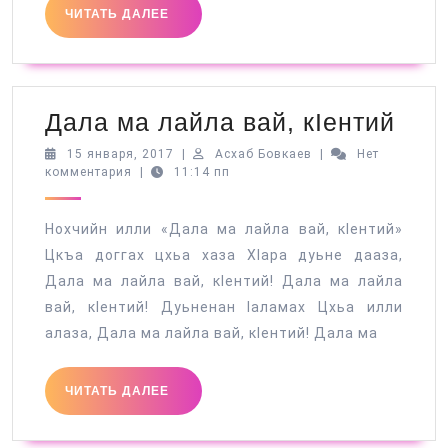
ЧИТАТЬ
ЧИТАТЬ ДАЛЕЕ
ДАЛЕЕ
Дал
Дала ма лайла вай, кIентий
ма
15
Асхаб
15 января, 2017
|
Асхаб Бовкаев
|
Нет
января,
Бовкаев
комментария
|
11:14 пп
лай
2017
вай,
Нохчийн илли «Дала ма лайла вай, кIентий»
кIен
Цкъа доггах цхьа хаза ХIара дуьне дааза,
Дала ма лайла вай, кIентий! Дала ма лайла
вай, кIентий! Дуьненан Iаламах Цхьа илли
алаза, Дала ма лайла вай, кIентий! Дала ма
ЧИТАТЬ
ЧИТАТЬ ДАЛЕЕ
ДАЛЕЕ