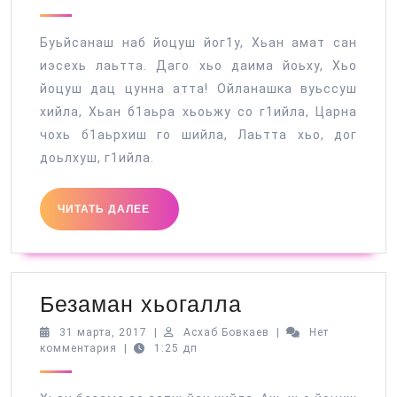
2017
Буьйсанаш наб йоцуш йог1у, Хьан амат сан
иэсехь лаьтта. Даго хьо даима йоьху, Хьо
йоцуш дац цунна атта! Ойланашка вуьссуш
хийла, Хьан б1аьра хьоьжу со г1ийла, Царна
чохь б1аьрхиш го шийла, Лаьтта хьо, дог
доьлхуш, г1ийла.
ЧИТАТЬ
ЧИТАТЬ ДАЛЕЕ
ДАЛЕЕ
Безаман
Безаман хьогалла
хьогалла
31
Асхаб
31 марта, 2017
|
Асхаб Бовкаев
|
Нет
марта,
Бовкаев
комментария
|
1:25 дп
2017