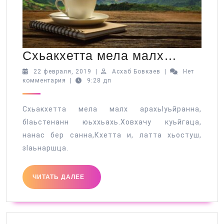
Схьакх
Схьакхетта мела малх…
мела
22
Асхаб
22 февраля, 2019
|
Асхаб Бовкаев
|
Нет
февраля,
Бовкаев
комментария
|
9:28 дп
малх…
2019
Схьакхетта мела малх арахьӀуьйранна,
бӏаьстенанн юьххьахь.Ховхачу куьйгаца,
нанас бер санна,Кхетта и, латта хьостуш,
зӏаьнаршца.
ЧИТАТЬ
ЧИТАТЬ ДАЛЕЕ
ДАЛЕЕ