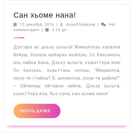
Сан
Сан хьоме нана!
хьоме
15
Асхаб
15 декабря, 2016
|
Асхаб Бовкаев
|
Нет
декабря,
Бовкаев
комментария
|
3:24 дп
нана!
2016
Даггара ас доьху хьоьга! Жималлехь хазалла
йойуш, Хеназа набарах юьйлуш, Со бахьанехь
ахь лайна бала, Доьху хьоьга, къинт1ера яла!
Со балхахь, хьаьттахь лелаш, "Мацвелла,
лела-те г1ийла? Я, шелвелла, лела-те шийла?"
– Ойланаш яйтарна хийла, Доьху хьоьга,
къинт1ера яла, Хьо суна, сан хьоме нана!
ЧИТАТЬ
ЧИТАТЬ ДАЛЕЕ
ДАЛЕЕ