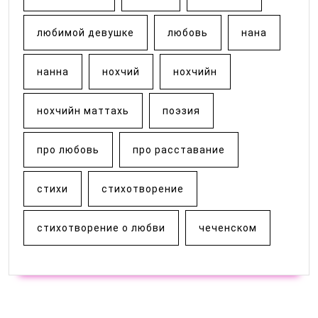
любимой девушке
любовь
нана
нанна
нохчий
нохчийн
нохчийн маттахь
поэзия
про любовь
про расставание
стихи
стихотворение
стихотворение о любви
чеченском