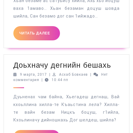
Хьан безаме ас сатуьйсу хийла, Ахь хьо йоцуш
ваха 1амаво… Хьан безаман доцуш шовда
шийла, Сан безамо дог сан 1ийжадо…
ЧИТАТЬ
ЧИТАТЬ ДАЛЕЕ
ДАЛЕЕ
Доьхн
Доьхначу дегнийн бешахь
дегни
9
Асхаб
9 марта, 2017
|
Асхаб Бовкаев
|
Нет
марта,
Бовкаев
комментария
|
10:44 пп
беша
2017
Дуьненах чам байна, Хьегадеш дегнаш, Вай
кхоьллина хилла-те Къаьстина лела? Хилла-
те вайн безам Ницкъ боцуш, г1ийла,
Кхоьлиначу дийношкахь Дог шелдеш, шийла?