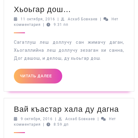
Хьоьгар
Хьоьгар дош…
дош…
11
Асхаб
11 октября, 2016
|
Асхаб Бовкаев
|
Нет
октября,
Бовкаев
комментария
|
9:31 пп
2016
Сагатлуш леш доллучу сан жимачу даган,
Хьогаллийна леш доллучу зезаган хи санна,
Дог дашош, и делош, ду хьоьгар дош.
ЧИТАТЬ
ЧИТАТЬ ДАЛЕЕ
ДАЛЕЕ
Вай
Вай къастар хала ду дагна
къас
9
Асхаб
9 октября, 2016
|
Асхаб Бовкаев
|
Нет
октября,
Бовкаев
комментария
|
8:59 дп
хала
2016
ду