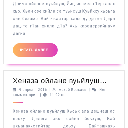
Даима ойлане вуьйлуш, Йиц ян мел г1ертарах
дагн
хьо, Хьан озе хийла са туьйсуш Куьйкху хьоьга
сан безамо. Вай къастар хала ду дагна Дера
дац-те г1ан хилла д1а? Ахь карадерзийначу
дагна
ЧИТАТЬ
ЧИТАТЬ ДАЛЕЕ
ДАЛЕЕ
Хена
Хеназа ойлане вуьйлуш…
ойла
9
Асхаб
9 апреля, 2016
|
Асхаб Бовкаев
|
Нет
апреля,
Бовкаев
комментария
|
11:02 пп
вуьй
2016
Хеназа ойлане вуьйлуш Хьоьх ала дешнаш ас
лоьху. Делега хьо сайна йоьхуш, Вай
цхьанакхетийтар доьху. Байташкахь