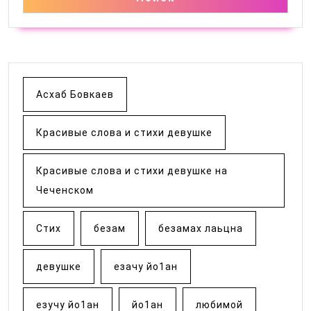
Асхаб Бовкаев
Красивые слова и стихи девушке
Красивые слова и стихи девушке на
Чеченском
Стих
безам
безамах лаьцна
девушке
езачу йо1ан
езучу йо1ан
йо1ан
любимой