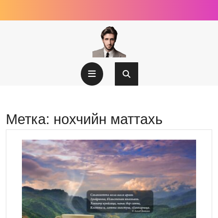
Перейти
к
содержимому
Кнопка
Открыть
Метка:
нохчийн маттахь