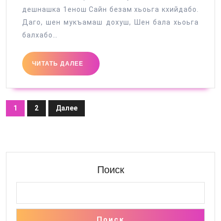
дешнашка 1енош Сайн безам хьоьга кхийдабо.
Даго, шен мукъамаш дохуш, Шен бала хьоьга
балхабо…
ЧИТАТЬ
ЧИТАТЬ ДАЛЕЕ
ДАЛЕЕ
Пагинация
1
2
Далее
записей
Поиск
Поиск