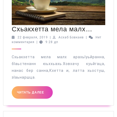
Схьакх
Схьакхетта мела малх…
мела
22
Асхаб
22 февраля, 2019
|
Асхаб Бовкаев
|
Нет
февраля,
Бовкаев
комментария
|
9:28 дп
малх…
2019
Схьакхетта мела малх арахьӀуьйранна,
бӏаьстенанн юьххьахь.Ховхачу куьйгаца,
нанас бер санна,Кхетта и, латта хьостуш,
зӏаьнаршца.
ЧИТАТЬ
ЧИТАТЬ ДАЛЕЕ
ДАЛЕЕ