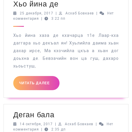
Хьо
Хьо йина де
йина
25
Асхаб
25 декабря, 2017
|
Асхаб Бовкаев
|
Нет
декабря,
Бовкаев
комментария
|
3:22 пп
де
2017
Хьо йина хаза де кхачарца т1е Лаар-кха
даггара хьо декъал ян! Хуьлийла даима хьан
дахар ирсе, Ма кхочийла цкъа а хьан дог
доьхна де. Бевзачийн вон ца гуш, дахаро
хьоьстуш,
ЧИТАТЬ
ЧИТАТЬ ДАЛЕЕ
ДАЛЕЕ
Деган
Деган бала
бала
14
Асхаб
14 октября, 2017
|
Асхаб Бовкаев
|
Нет
октября,
Бовкаев
комментария
|
2:35 дп