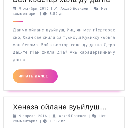
къас
9
Асхаб
9 октября, 2016
|
Асхаб Бовкаев
|
Нет
октября,
Бовкаев
комментария
|
8:59 дп
хала
2016
ду
Даима ойлане вуьйлуш, Йиц ян мел г1ертарах
дагн
хьо, Хьан озе хийла са туьйсуш Куьйкху хьоьга
сан безамо. Вай къастар хала ду дагна Дера
дац-те г1ан хилла д1а? Ахь карадерзийначу
дагна
ЧИТАТЬ
ЧИТАТЬ ДАЛЕЕ
ДАЛЕЕ
Хена
Хеназа ойлане вуьйлуш…
ойла
9
Асхаб
9 апреля, 2016
|
Асхаб Бовкаев
|
Нет
апреля,
Бовкаев
комментария
|
11:02 пп
вуьй
2016