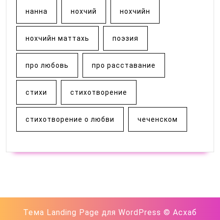
нанна
нохчий
нохчийн
нохчийн маттахь
поэзия
про любовь
про расставание
стихи
стихотворение
стихотворение о любви
чеченском
Тема Landing Page для WordPress
© Асхаб