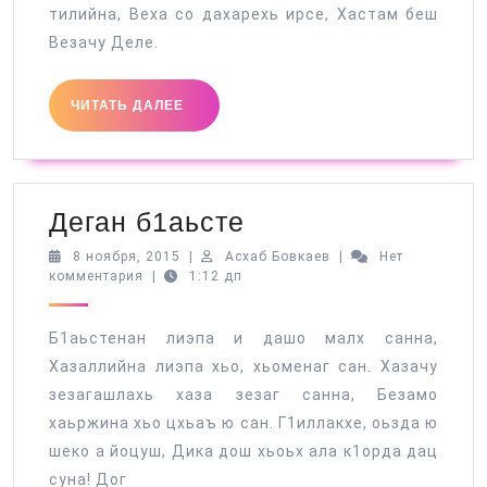
тилийна, Веха со дахарехь ирсе, Хастам беш
Везачу Деле.
ЧИТАТЬ
ЧИТАТЬ ДАЛЕЕ
ДАЛЕЕ
Деган
Деган б1аьсте
б1аьсте
8
Асхаб
8 ноября, 2015
|
Асхаб Бовкаев
|
Нет
ноября,
Бовкаев
комментария
|
1:12 дп
2015
Б1аьстенан лиэпа и дашо малх санна,
Хазаллийна лиэпа хьо, хьоменаг сан. Хазачу
зезагашлахь хаза зезаг санна, Безамо
хаьржина хьо цхьаъ ю сан. Г1иллакхе, оьзда ю
шеко а йоцуш, Дика дош хьоьх ала к1орда дац
суна! Дог