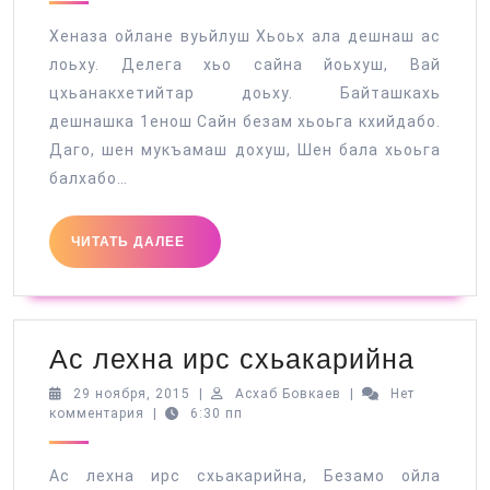
Хеназа ойлане вуьйлуш Хьоьх ала дешнаш ас
лоьху. Делега хьо сайна йоьхуш, Вай
цхьанакхетийтар доьху. Байташкахь
дешнашка 1енош Сайн безам хьоьга кхийдабо.
Даго, шен мукъамаш дохуш, Шен бала хьоьга
балхабо…
ЧИТАТЬ
ЧИТАТЬ ДАЛЕЕ
ДАЛЕЕ
Ас
Ас лехна ирс схьакарийна
лехн
29
Асхаб
29 ноября, 2015
|
Асхаб Бовкаев
|
Нет
ноября,
Бовкаев
комментария
|
6:30 пп
ирс
2015
схьа
Ас лехна ирс схьакарийна, Безамо ойла