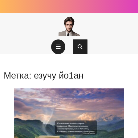
Перейти
к
содержимому
Кнопка
Открыть
Метка:
езучу йо1ан