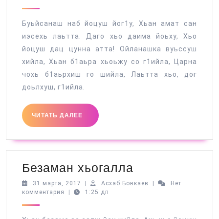
2017
Буьйсанаш наб йоцуш йог1у, Хьан амат сан
иэсехь лаьтта. Даго хьо даима йоьху, Хьо
йоцуш дац цунна атта! Ойланашка вуьссуш
хийла, Хьан б1аьра хьоьжу со г1ийла, Царна
чохь б1аьрхиш го шийла, Лаьтта хьо, дог
доьлхуш, г1ийла.
ЧИТАТЬ
ЧИТАТЬ ДАЛЕЕ
ДАЛЕЕ
Безаман
Безаман хьогалла
хьогалла
31
Асхаб
31 марта, 2017
|
Асхаб Бовкаев
|
Нет
марта,
Бовкаев
комментария
|
1:25 дп
2017