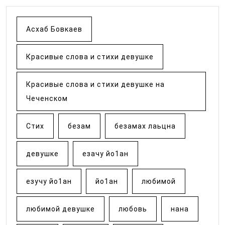
Асхаб Бовкаев
Красивые слова и стихи девушке
Красивые слова и стихи девушке на
Чеченском
Стих
безам
безамах лаьцна
девушке
езачу йо1ан
езучу йо1ан
йо1ан
любимой
любимой девушке
любовь
нана