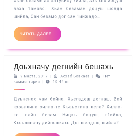
Хьан безаме ас сатуьйсу хийла, Ахь хьо йоцуш
ваха 1амаво… Хьан безаман доцуш шовда
шийла, Сан безамо дог сан 1ийжадо…
ЧИТАТЬ
ЧИТАТЬ ДАЛЕЕ
ДАЛЕЕ
Доьхн
Доьхначу дегнийн бешахь
дегни
9
Асхаб
9 марта, 2017
|
Асхаб Бовкаев
|
Нет
марта,
Бовкаев
комментария
|
10:44 пп
беша
2017
Дуьненах чам байна, Хьегадеш дегнаш, Вай
кхоьллина хилла-те Къаьстина лела? Хилла-
те вайн безам Ницкъ боцуш, г1ийла,
Кхоьлиначу дийношкахь Дог шелдеш, шийла?