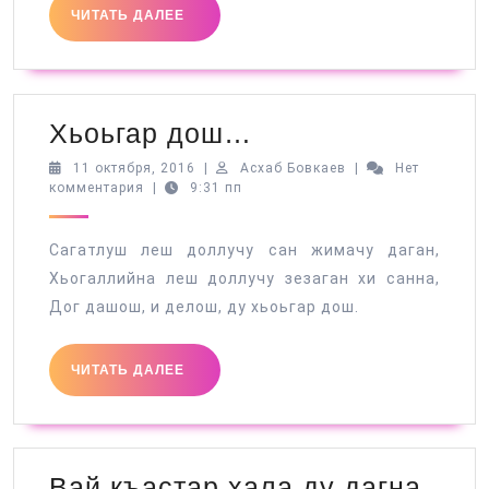
ЧИТАТЬ
ЧИТАТЬ ДАЛЕЕ
ДАЛЕЕ
Хьоьгар
Хьоьгар дош…
дош…
11
Асхаб
11 октября, 2016
|
Асхаб Бовкаев
|
Нет
октября,
Бовкаев
комментария
|
9:31 пп
2016
Сагатлуш леш доллучу сан жимачу даган,
Хьогаллийна леш доллучу зезаган хи санна,
Дог дашош, и делош, ду хьоьгар дош.
ЧИТАТЬ
ЧИТАТЬ ДАЛЕЕ
ДАЛЕЕ
Вай
Вай къастар хала ду дагна