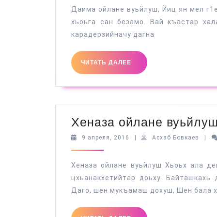
Даима ойлане вуьйлуш, Йиц ян мел г1е
хьоьга сан безамо. Вай къастар хал
карадерзийначу дагна
ЧИТАТЬ
ЧИТАТЬ ДАЛЕЕ
ДАЛЕЕ
Хеназа ойлане вуьйлу
9
Асха
9 апреля, 2016
|
Асхаб Бовкаев
|
апреля,
Бовк
2016
Хеназа ойлане вуьйлуш Хьоьх ала де
цхьанакхетийтар доьху. Байташкахь 
Даго, шен мукъамаш дохуш, Шен бала 