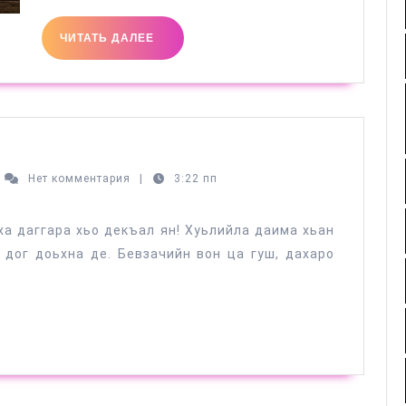
ЧИТАТЬ
ЧИТАТЬ ДАЛЕЕ
ДАЛЕЕ
хаб
Нет комментария
|
3:22 пп
вкаев
ха даггара хьо декъал ян! Хуьлийла даима хьан
 дог доьхна де. Бевзачийн вон ца гуш, дахаро