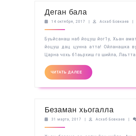
Деган
Деган бала
бала
14
Асх
14 октября, 2017
|
Асхаб Бовкаев
|
октября,
Бов
2017
Буьйсанаш наб йоцуш йог1у, Хьан амат
йоцуш дац цунна атта! Ойланашка ву
Царна чохь б1аьрхиш го шийла, Лаьтта 
ЧИТАТЬ
ЧИТАТЬ ДАЛЕЕ
ДАЛЕЕ
Беза
Безаман хьогалла
хьога
31
Асха
31 марта, 2017
|
Асхаб Бовкаев
|
марта,
Бовк
2017