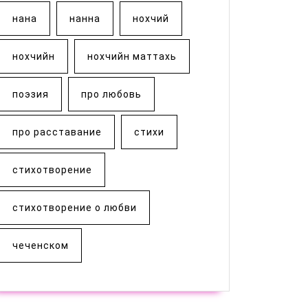
нана
нанна
нохчий
нохчийн
нохчийн маттахь
поэзия
про любовь
про расставание
стихи
стихотворение
стихотворение о любви
чеченском