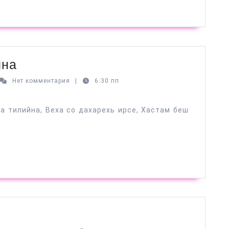
Ас
йна
лехна
аб
Нет комментария
|
6:30 пп
каев
ирс
схьакарийна
ла тилийна, Веха со дахарехь ирсе, Хастам беш