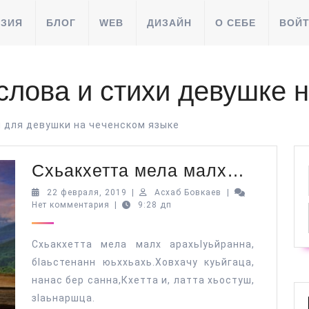
ЗИЯ
БЛОГ
WEB
ДИЗАЙН
О СЕБЕ
ВОЙ
слова и стихи девушке 
и для девушки на чеченском языке
Схьакх
Схьакхетта мела малх…
мела
22
Асхаб
22 февраля, 2019
|
Асхаб Бовкаев
|
февраля,
Бовкаев
Нет комментария
|
9:28 дп
малх…
2019
Схьакхетта мела малх арахьӀуьйранна,
бӏаьстенанн юьххьахь.Ховхачу куьйгаца,
нанас бер санна,Кхетта и, латта хьостуш,
зӏаьнаршца.