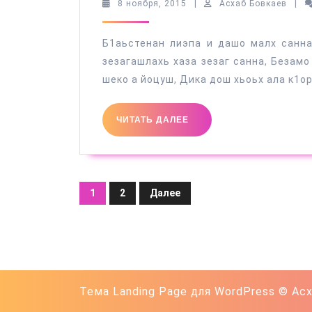
б1аьсте
8
Асха
8 ноября, 2015
|
Асхаб Бовкаев
|
ноября,
Бовк
2015
Б1аьстенан лиэпа и дашо малх санна,
зезагашлахь хаза зезаг санна, Безамо
шеко а йоцуш, Дика дош хьоьх ала к1ор
ЧИТАТЬ
ЧИТАТЬ ДАЛЕЕ
ДАЛЕЕ
Пагинация
1
2
Далее
записей
Тема Landing Page для WordPress
© Асх