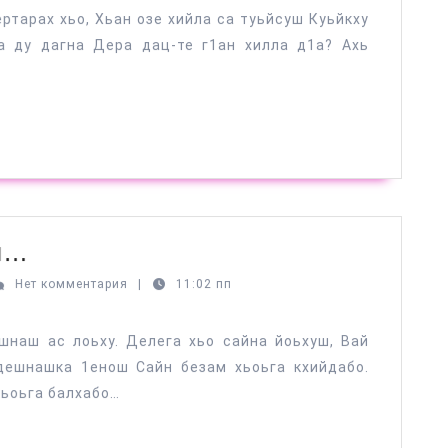
ду
ртарах хьо, Хьан озе хийла са туьйсуш Куьйкху
дагна
а ду дагна Дера дац-те г1ан хилла д1а? Ахь
Хеназа
ш…
ойлане
б
Нет комментария
|
11:02 пп
аев
вуьйлуш…
шнаш ас лоьху. Делега хьо сайна йоьхуш, Вай
дешнашка 1енош Сайн безам хьоьга кхийдабо.
хьоьга балхабо…