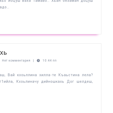
 хьо йоцуш ваха 1амаво… Хьан безаман доцуш
жадо…
Доьхначу
хь
дегнийн
Нет комментария
|
10:44 пп
ев
бешахь
аш, Вай кхоьллина хилла-те Къаьстина лела?
г1ийла, Кхоьлиначу дийношкахь Дог шелдеш,