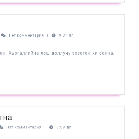
аб
Нет комментария
|
9:31 пп
каев
ан, Хьогаллийна леш доллучу зезаган хи санна,
Вай
гна
къастар
б
Нет комментария
|
8:59 дп
аев
хала