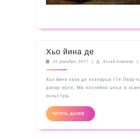
Хьо
Хьо йина де
йина
25
Ас
25 декабря, 2017
|
Асхаб Бовкаев
|
декабря,
Бо
де
2017
Хьо йина хаза де кхачарца т1е Лаар-к
дахар ирсе, Ма кхочийла цкъа а хьан
хьоьстуш,
ЧИТАТЬ
ЧИТАТЬ ДАЛЕЕ
ДАЛЕЕ