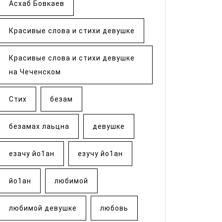
Асхаб Бовкаев
Красивые слова и стихи девушке
Красивые слова и стихи девушке
на Чеченском
Стих
безам
безамах лаьцна
девушке
езачу йо1ан
езучу йо1ан
йо1ан
любимой
любимой девушке
любовь