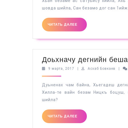
Хьан безаме ас сатуьйсу хийла, Ахь
шовда шийла, Сан безамо дог сан 1ий
ЧИТАТЬ
ЧИТАТЬ ДАЛЕЕ
ДАЛЕЕ
Доьхначу дегнийн беша
9
Асхаб
9 марта, 2017
|
Асхаб Бовкаев
|
марта,
Бовка
2017
Дуьненах чам байна, Хьегадеш дегн
Хилла-те вайн безам Ницкъ боцуш, 
шийла?
ЧИТАТЬ
ЧИТАТЬ ДАЛЕЕ
ДАЛЕЕ