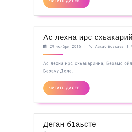
ЧИТАТЬ
ЧИТАТЬ ДАЛЕЕ
ДАЛЕЕ
Ас лехна ирс схьакари
29
Асх
29 ноября, 2015
|
Асхаб Бовкаев
|
ноября,
Бов
2015
Ас лехна ирс схьакарийна, Безамо ой
Везачу Деле.
ЧИТАТЬ
ЧИТАТЬ ДАЛЕЕ
ДАЛЕЕ
Деган
Деган б1аьсте