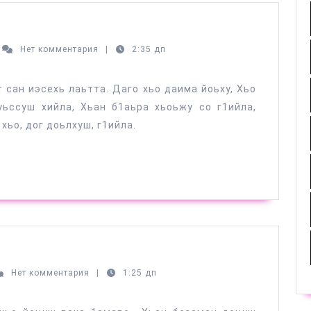
аб
Нет комментария
|
2:35 дп
каев
 сан иэсехь лаьтта. Даго хьо даима йоьху, Хьо
ьссуш хийла, Хьан б1аьра хьоьжу со г1ийла,
хьо, дог доьлхуш, г1ийла.
ман
лла
б
Нет комментария
|
1:25 дп
аев