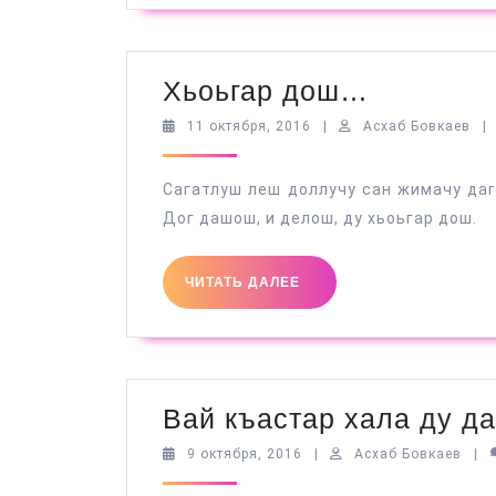
Хьоьгар
Хьоьгар дош…
дош…
11
Асх
11 октября, 2016
|
Асхаб Бовкаев
|
октября,
Бов
2016
Сагатлуш леш доллучу сан жимачу даг
Дог дашош, и делош, ду хьоьгар дош.
ЧИТАТЬ
ЧИТАТЬ ДАЛЕЕ
ДАЛЕЕ
Вай къастар хала ду да
9
Асха
9 октября, 2016
|
Асхаб Бовкаев
|
октября,
Бовк
2016