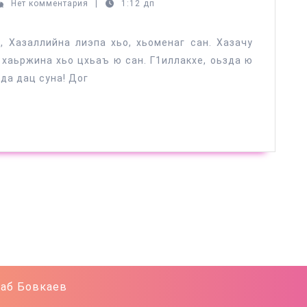
б
Нет комментария
|
1:12 дп
аев
 Хазаллийна лиэпа хьо, хьоменаг сан. Хазачу
 хаьржина хьо цхьаъ ю сан. Г1иллакхе, оьзда ю
да дац суна! Дог
аб Бовкаев