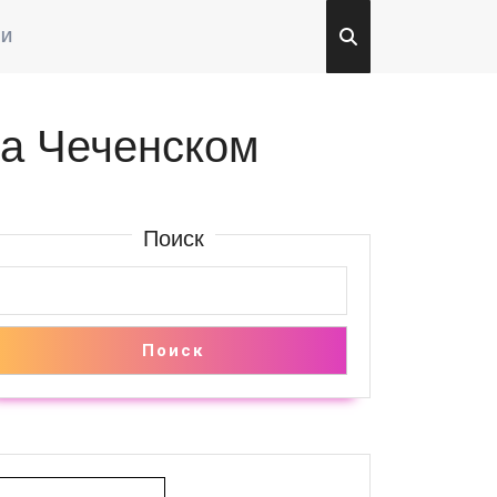
ТИ
на Чеченском
Поиск
етта
Поиск