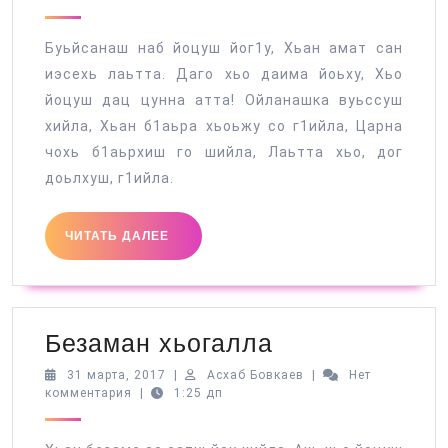
2017
Буьйсанаш наб йоцуш йог1у, Хьан амат сан
иэсехь лаьтта. Даго хьо даима йоьху, Хьо
йоцуш дац цунна атта! Ойланашка вуьссуш
хийла, Хьан б1аьра хьоьжу со г1ийла, Царна
чохь б1аьрхиш го шийла, Лаьтта хьо, дог
доьлхуш, г1ийла.
ЧИТАТЬ
ЧИТАТЬ ДАЛЕЕ
ДАЛЕЕ
Безаман
Безаман хьогалла
хьогалла
31
Асхаб
31 марта, 2017
|
Асхаб Бовкаев
|
Нет
марта,
Бовкаев
комментария
|
1:25 дп
2017