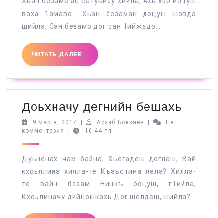
Хьан безаме ас сатуьйсу хийла, Ахь хьо йоцуш
ваха 1амаво… Хьан безаман доцуш шовда
шийла, Сан безамо дог сан 1ийжадо…
ЧИТАТЬ
ЧИТАТЬ ДАЛЕЕ
ДАЛЕЕ
Доьхн
Доьхначу дегнийн бешахь
дегни
9
Асхаб
9 марта, 2017
|
Асхаб Бовкаев
|
Нет
марта,
Бовкаев
комментария
|
10:44 пп
беша
2017
Дуьненах чам байна, Хьегадеш дегнаш, Вай
кхоьллина хилла-те Къаьстина лела? Хилла-
те вайн безам Ницкъ боцуш, г1ийла,
Кхоьлиначу дийношкахь Дог шелдеш, шийла?