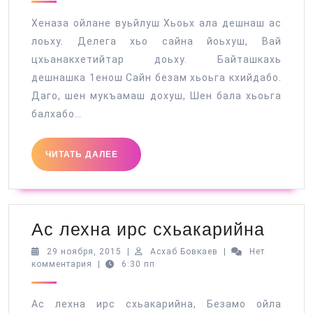
Хеназа ойлане вуьйлуш Хьоьх ала дешнаш ас
лоьху. Делега хьо сайна йоьхуш, Вай
цхьанакхетийтар доьху. Байташкахь
дешнашка 1енош Сайн безам хьоьга кхийдабо.
Даго, шен мукъамаш дохуш, Шен бала хьоьга
балхабо…
ЧИТАТЬ
ЧИТАТЬ ДАЛЕЕ
ДАЛЕЕ
Ас
Ас лехна ирс схьакарийна
лехн
29
Асхаб
29 ноября, 2015
|
Асхаб Бовкаев
|
Нет
ноября,
Бовкаев
комментария
|
6:30 пп
ирс
2015
схьа
Ас лехна ирс схьакарийна, Безамо ойла