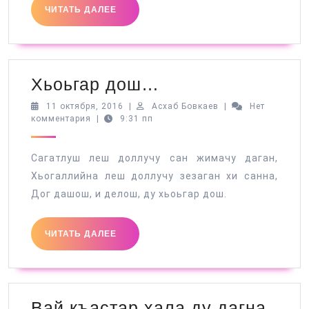
ЧИТАТЬ
ЧИТАТЬ ДАЛЕЕ
ДАЛЕЕ
Хьоьгар
Хьоьгар дош…
дош…
11
Асхаб
11 октября, 2016
|
Асхаб Бовкаев
|
Нет
октября,
Бовкаев
комментария
|
9:31 пп
2016
Сагатлуш леш доллучу сан жимачу даган,
Хьогаллийна леш доллучу зезаган хи санна,
Дог дашош, и делош, ду хьоьгар дош.
ЧИТАТЬ
ЧИТАТЬ ДАЛЕЕ
ДАЛЕЕ
Вай
Вай къастар хала ду дагна