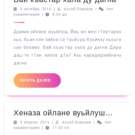
къас
9
Асхаб
9 октября, 2016
|
Асхаб Бовкаев
|
Нет
октября,
Бовкаев
комментария
|
8:59 дп
хала
2016
ду
Даима ойлане вуьйлуш, Йиц ян мел г1ертарах
дагн
хьо, Хьан озе хийла са туьйсуш Куьйкху хьоьга
сан безамо. Вай къастар хала ду дагна Дера
дац-те г1ан хилла д1а? Ахь карадерзийначу
дагна
ЧИТАТЬ
ЧИТАТЬ ДАЛЕЕ
ДАЛЕЕ
Хена
Хеназа ойлане вуьйлуш…
ойла
9
Асхаб
9 апреля, 2016
|
Асхаб Бовкаев
|
Нет
апреля,
Бовкаев
комментария
|
11:02 пп
вуьй
2016