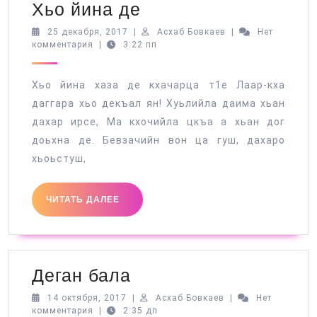
Хьо
Хьо йина де
йина
25
Асхаб
25 декабря, 2017
|
Асхаб Бовкаев
|
Нет
декабря,
Бовкаев
комментария
|
3:22 пп
де
2017
Хьо йина хаза де кхачарца т1е Лаар-кха
даггара хьо декъал ян! Хуьлийла даима хьан
дахар ирсе, Ма кхочийла цкъа а хьан дог
доьхна де. Бевзачийн вон ца гуш, дахаро
хьоьстуш,
ЧИТАТЬ
ЧИТАТЬ ДАЛЕЕ
ДАЛЕЕ
Деган
Деган бала
бала
14
Асхаб
14 октября, 2017
|
Асхаб Бовкаев
|
Нет
октября,
Бовкаев
комментария
|
2:35 дп