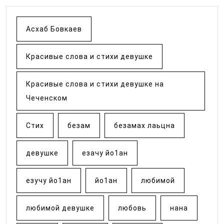
Асхаб Бовкаев
Красивые слова и стихи девушке
Красивые слова и стихи девушке на
Чеченском
Стих
безам
безамах лаьцна
девушке
езачу йо1ан
езучу йо1ан
йо1ан
любимой
любимой девушке
любовь
нана