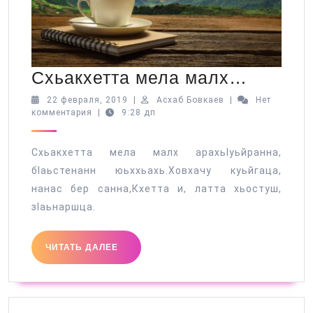
Схьакх
Схьакхетта мела малх…
мела
22
Асхаб
22 февраля, 2019
|
Асхаб Бовкаев
|
Нет
февраля,
Бовкаев
комментария
|
9:28 дп
малх…
2019
Схьакхетта мела малх арахьӀуьйранна,
бӏаьстенанн юьххьахь.Ховхачу куьйгаца,
нанас бер санна,Кхетта и, латта хьостуш,
зӏаьнаршца.
ЧИТАТЬ
ЧИТАТЬ ДАЛЕЕ
ДАЛЕЕ