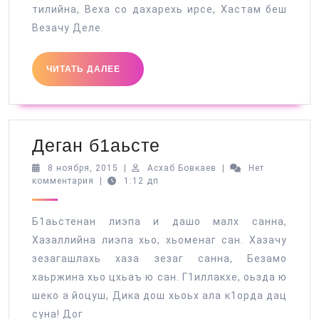
тилийна, Веха со дахарехь ирсе, Хастам беш
Везачу Деле.
ЧИТАТЬ
ЧИТАТЬ ДАЛЕЕ
ДАЛЕЕ
Деган
Деган б1аьсте
б1аьсте
8
Асхаб
8 ноября, 2015
|
Асхаб Бовкаев
|
Нет
ноября,
Бовкаев
комментария
|
1:12 дп
2015
Б1аьстенан лиэпа и дашо малх санна,
Хазаллийна лиэпа хьо, хьоменаг сан. Хазачу
зезагашлахь хаза зезаг санна, Безамо
хаьржина хьо цхьаъ ю сан. Г1иллакхе, оьзда ю
шеко а йоцуш, Дика дош хьоьх ала к1орда дац
суна! Дог