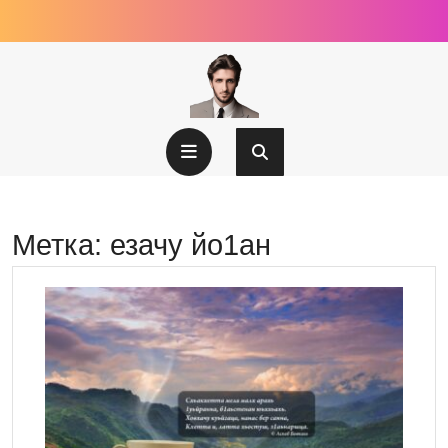
Перейти
к
содержимому
Кнопка
Открыть
Метка:
езачу йо1ан