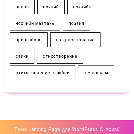
нанна
нохчий
нохчийн
нохчийн маттахь
поэзия
про любовь
про расставание
стихи
стихотворение
стихотворение о любви
чеченском
Тема Landing Page для WordPress
© Асхаб